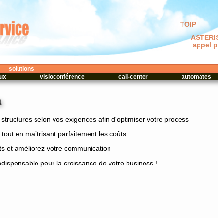
TOIP
ASTERI
appel pr
solutions
aux
visioconférence
call-center
automates
a
es structures selon vos exigences afin d'optimiser votre process
tout en maîtrisant parfaitement les coûts
ts et améliorez votre communication
ndispensable pour la croissance de votre business !