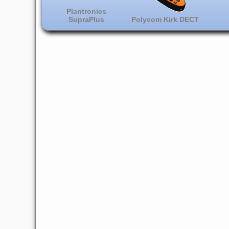
Plantronics
SupraPlus
Polycom Kirk DECT